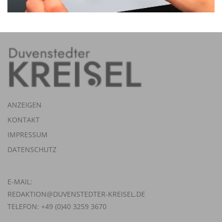
ANZEIGEN
KONTAKT
IMPRESSUM
DATENSCHUTZ
E-MAIL:
REDAKTION@DUVENSTEDTER-KREISEL.DE
TELEFON: +49 (0)40 3259 3670