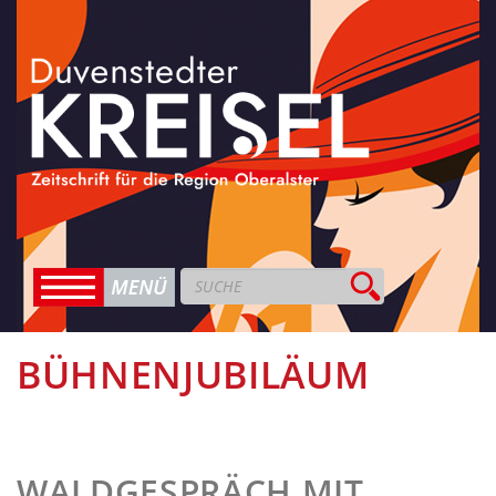
BÜHNENJUBILÄUM
WALDGESPRÄCH MIT