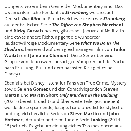
Übrigens, wo wir beim Genre der Mockumentary sind: Das
US-amerikanische Pendant zu
Stromberg
, welches auf
Deutsch
Das Büro
heißt und welches ebenso wie
Stromberg
auf der britischen Serie
The Office
von
Stephen Merchant
und
Ricky Gervais
basiert, gibt es seit Januar auf Netflix. In
eine etwas andere Richtung geht die wunderbar
lautlachwürdige Mockumentary-Serie
What We Do In The
Shadows
, basierend auf dem gleichnamigen Film von
Taika
Waititi
und
Jemaine Clement
. Diese Serie über eine
Gruppe von liebenswert-bösartigen Vampiren auf der Suche
nach Erfüllung, Blut und dem nächsten Kick gibt es bei
Disney+.
Ebenfalls bei Disney+ steht für Fans von True Crime, Mystery
sowie
Selena Gomez
und den Comedylegenden
Steven
Martin
und
Martin Short
Only Murders in the Building
(2021-) bereit. Erdacht (und über weite Teile geschrieben)
wurde diese spannende, lustige, handlungsdichte, stylische
und zugleich herzliche Serie von
Steve Martin
und
John
Hoffma
n, der unter anderem für die Serie
Looking
(2014-
15) schrieb. Es geht um ein ungleiches Trio (bestehend aus