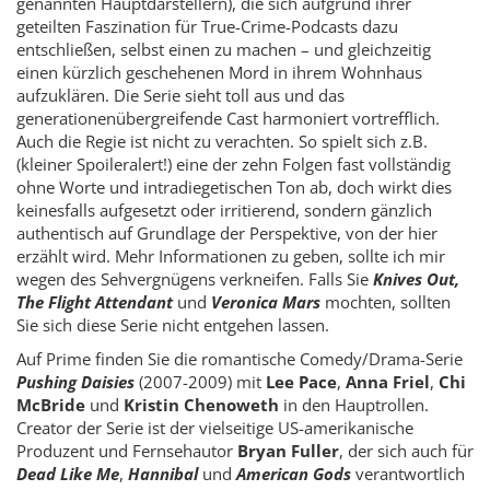
genannten Hauptdarstellern), die sich aufgrund ihrer
geteilten Faszination für True-Crime-Podcasts dazu
entschließen, selbst einen zu machen – und gleichzeitig
einen kürzlich geschehenen Mord in ihrem Wohnhaus
aufzuklären. Die Serie sieht toll aus und das
generationenübergreifende Cast harmoniert vortrefflich.
Auch die Regie ist nicht zu verachten. So spielt sich z.B.
(kleiner Spoileralert!) eine der zehn Folgen fast vollständig
ohne Worte und intradiegetischen Ton ab, doch wirkt dies
keinesfalls aufgesetzt oder irritierend, sondern gänzlich
authentisch auf Grundlage der Perspektive, von der hier
erzählt wird. Mehr Informationen zu geben, sollte ich mir
wegen des Sehvergnügens verkneifen. Falls Sie
Knives Out,
The Flight Attendant
und
Veronica Mars
mochten, sollten
Sie sich diese Serie nicht entgehen lassen.
Auf Prime finden Sie die romantische Comedy/Drama-Serie
Pushing Daisies
(2007-2009) mit
Lee Pace
,
Anna Friel
,
Chi
McBride
und
Kristin Chenoweth
in den Hauptrollen.
Creator der Serie ist der vielseitige US-amerikanische
Produzent und Fernsehautor
Bryan Fuller
, der sich auch für
Dead Like Me
,
Hannibal
und
American Gods
verantwortlich