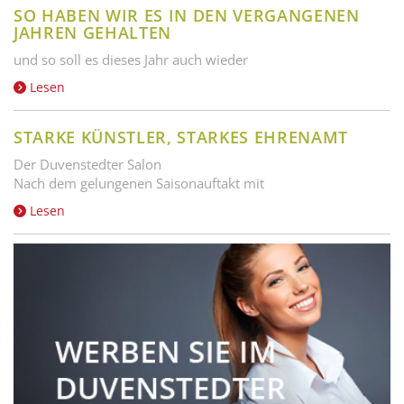
SO HABEN WIR ES IN DEN VERGANGENEN
JAHREN GEHALTEN
und so soll es dieses Jahr auch wieder
Lesen
STARKE KÜNSTLER, STARKES EHRENAMT
Der Duvenstedter Salon
Nach dem gelungenen Saisonauftakt mit
Lesen