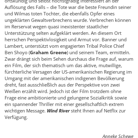
ortskundig und selbst höchstgradig interessiert an der
Auflösung des Falls – die Tote war die beste Freundin seiner
und Wilmas toten Tochter, die ebenfalls Opfer eines
ungeklärten Gewaltverbrechens wurde. Verbrechen können
im Rerservat wegen quasi inexistenter staatlicher
Unterstützung selten aufgeklärt werden. An diesem Ort
herrschen Perspektivlosigkeit und Armut vor. Banner und
Lambert, unterstützt vom engagierten Tribal Police Chief
Ben Shoyo (
Graham Greene
) und seinem Team, ermitteln.
Zwar drängt sich beim Sehen durchaus die Frage auf, warum
ein Film, der sich thematisch um das aktive, mutwillige,
fürchterliche Versagen der US-amerikanischen Regierung im
Umgang mit der amerikanischen indigenen Bevölkerung
dreht, fast ausschließlich aus der Perspektive von zwei
Weißen erzählt wird. Jedoch ist der Film trotzdem ohne
Frage eine ambitionierte und gelungene Sozialkritik sowie
ein spannender Thriller mit einer gesellschaftlich extrem
wichtigen Message.
Wind River
steht Ihnen auf Netflix zur
Verfügung.
Anneke Schewe