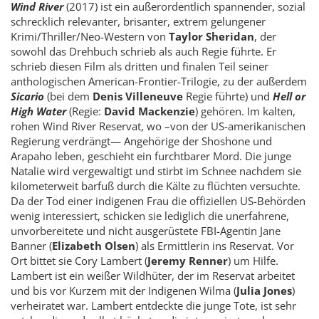
Wind River
(2017) ist ein außerordentlich spannender, sozial
schrecklich relevanter, brisanter, extrem gelungener
Krimi/Thriller/Neo-Western von
Taylor Sheridan
, der
sowohl das Drehbuch schrieb als auch Regie führte. Er
schrieb diesen Film als dritten und finalen Teil seiner
anthologischen American-Frontier-Trilogie, zu der außerdem
Sicario
(bei dem
Denis Villeneuve
Regie führte) und
Hell or
High Water
(Regie:
David Mackenzie
) gehören. Im kalten,
rohen Wind River Reservat, wo –von der US-amerikanischen
Regierung verdrängt— Angehörige der Shoshone und
Arapaho leben, geschieht ein furchtbarer Mord. Die junge
Natalie wird vergewaltigt und stirbt im Schnee nachdem sie
kilometerweit barfuß durch die Kälte zu flüchten versuchte.
Da der Tod einer indigenen Frau die offiziellen US-Behörden
wenig interessiert, schicken sie lediglich die unerfahrene,
unvorbereitete und nicht ausgerüstete FBI-Agentin Jane
Banner (
Elizabeth Olsen
) als Ermittlerin ins Reservat. Vor
Ort bittet sie Cory Lambert (
Jeremy Renner
) um Hilfe.
Lambert ist ein weißer Wildhüter, der im Reservat arbeitet
und bis vor Kurzem mit der Indigenen Wilma (
Julia Jones
)
verheiratet war. Lambert entdeckte die junge Tote, ist sehr