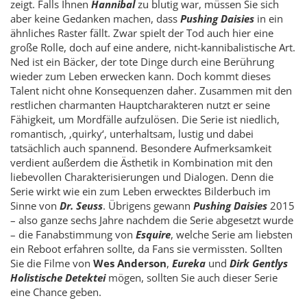
zeigt. Falls Ihnen
Hannibal
zu blutig war, müssen Sie sich
aber keine Gedanken machen, dass
Pushing Daisies
in ein
ähnliches Raster fällt. Zwar spielt der Tod auch hier eine
große Rolle, doch auf eine andere, nicht-kannibalistische Art.
Ned ist ein Bäcker, der tote Dinge durch eine Berührung
wieder zum Leben erwecken kann. Doch kommt dieses
Talent nicht ohne Konsequenzen daher. Zusammen mit den
restlichen charmanten Hauptcharakteren nutzt er seine
Fähigkeit, um Mordfälle aufzulösen. Die Serie ist niedlich,
romantisch, ‚quirky‘, unterhaltsam, lustig und dabei
tatsächlich auch spannend. Besondere Aufmerksamkeit
verdient außerdem die Ästhetik in Kombination mit den
liebevollen Charakterisierungen und Dialogen. Denn die
Serie wirkt wie ein zum Leben erwecktes Bilderbuch im
Sinne von
Dr. Seuss
. Übrigens gewann
Pushing Daisies
2015
– also ganze sechs Jahre nachdem die Serie abgesetzt wurde
– die Fanabstimmung von
Esquire
, welche Serie am liebsten
ein Reboot erfahren sollte, da Fans sie vermissten. Sollten
Sie die Filme von
Wes Anderson
,
Eureka
und
Dirk Gentlys
Holistische Detektei
mögen, sollten Sie auch dieser Serie
eine Chance geben.