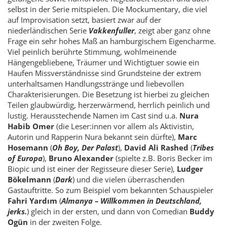
selbst in der Serie mitspielen. Die Mockumentary, die viel
auf Improvisation setzt, basiert zwar auf der
niederländischen Serie
Vakkenfuller
, zeigt aber ganz ohne
Frage ein sehr hohes Maß an hamburgischem Eigencharme.
Viel peinlich berührte Stimmung, wohlmeinende
Hängengebliebene, Träumer und Wichtigtuer sowie ein
Haufen Missverständnisse sind Grundsteine der extrem
unterhaltsamen Handlungsstränge und liebevollen
Charakterisierungen. Die Besetzung ist hierbei zu gleichen
Teilen glaubwürdig, herzerwärmend, herrlich peinlich und
lustig. Herausstechende Namen im Cast sind u.a.
Nura
Habib Omer
(die Leser:innen vor allem als Aktivistin,
Autorin und Rapperin Nura bekannt sein dürfte),
Marc
Hosemann
(
Oh Boy, Der Palast
),
David Ali Rashed
(
Tribes
of Europa
),
Bruno Alexander
(spielte z.B. Boris Becker im
Biopic und ist einer der Regisseure dieser Serie),
Ludger
Bökelmann
(
Dark
) und die vielen überraschenden
Gastauftritte. So zum Beispiel vom bekannten Schauspieler
Fahri Yardım
(
Almanya – Willkommen in Deutschland,
jerks.
) gleich in der ersten, und dann von Comedian
Buddy
Ogün
in der zweiten Folge.