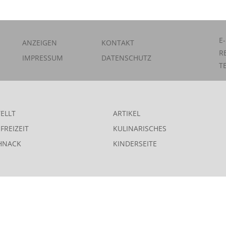
E
ANZEIGEN
KONTAKT
R
IMPRESSUM
DATENSCHUTZ
T
ELLT
ARTIKEL
FREIZEIT
KULINARISCHES
HNACK
KINDERSEITE