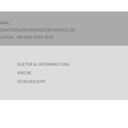
-MAIL:
EDAKTION@DUVENSTEDTER-KREISEL.DE
ELEFON: +49 (0)40 3259 3670
KULTUR & UNTERHALTUNG
KIRCHE
SCHLUSSLICHT