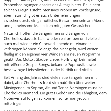
Probenbedingungen abseits des Alltags bietet. Bei einem
solchen Ereignis steht intensives Proben im Vordergrund,
aber natürlich gibt es auch Unternehmungen
zwischendurch, ein gemütliches Beisammensein am Abend
und gemeinsame Mahlzeiten mit guten Gesprächen.
Natürlich hoffen die Sängerinnen und Sänger von
Chorholics, dass sie bald wieder real proben und vielleicht
auch mal wieder ein Chorwochenende miteinander
verbringen können. Solange das nicht geht, wird weiter
fleißig in den eigenen vier Wänden am neuen Programm
geübt. Das Motto „Glaube, Liebe, Hoffnung“ beinhaltet
mitreißende Gospel-Songs, bekannte Popmusik sowie
beschwingte Liebeslieder aus der Karibik und Afrika.
Seit Anfang des Jahres sind viele neue Sängerinnen mit
dabei, aber Chorholics freut sich natürlich über weitere
Mitsingende im Sopran, Alt und Tenor. Vorsingen muss bei
Chorholics niemand. Ein gutes Gehör und die Fähigkeit, dem
Notenverlauf folgen zu können, sollte man jedoch
mitbringen.
Geprobt wird donnerstags von 20 bis 21.40 Uhr. Wer bei