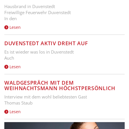
Hausbrand in Duvenstedt
Freiwillige Feuerwehr Duvenstedt
In den
Lesen
DUVENSTEDT AKTIV DREHT AUF
Es ist wieder was los in Duvenstedt
Auch
Lesen
WALDGESPRÄCH MIT DEM
WEIHNACHTSMANN HÖCHSTPERSÖNLICH
Interview mit dem wohl beliebtesten Gast
Thomas Staub
Lesen