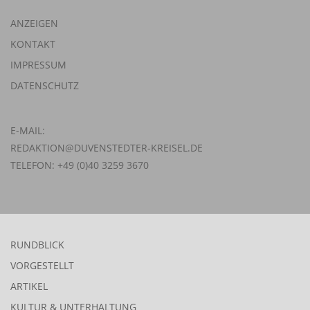
ANZEIGEN
KONTAKT
IMPRESSUM
DATENSCHUTZ
E-MAIL:
REDAKTION@DUVENSTEDTER-KREISEL.DE
TELEFON: +49 (0)40 3259 3670
RUNDBLICK
VORGESTELLT
ARTIKEL
KULTUR & UNTERHALTUNG